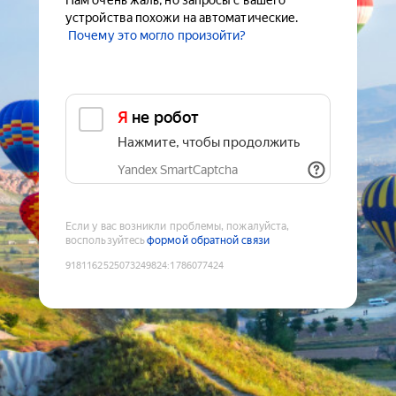
Нам очень жаль, но запросы с вашего
устройства похожи на автоматические.
Почему это могло произойти?
Я не робот
Нажмите, чтобы продолжить
Yandex SmartCaptcha
Если у вас возникли проблемы, пожалуйста,
воспользуйтесь
формой обратной связи
9181162525073249824
:
1786077424