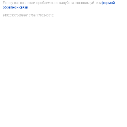
Если у вас возникли проблемы, пожалуйста, воспользуйтесь
формой
обратной связи
9192093756999618759
:
1786240312