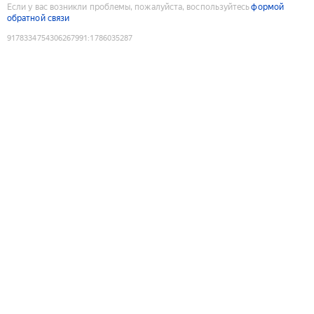
Если у вас возникли проблемы, пожалуйста, воспользуйтесь
формой
обратной связи
9178334754306267991
:
1786035287