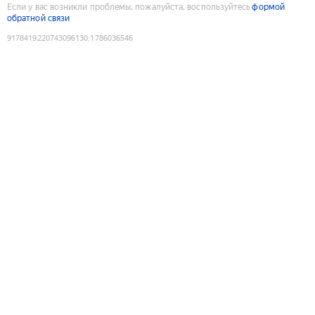
Если у вас возникли проблемы, пожалуйста, воспользуйтесь
формой
обратной связи
9178419220743096130
:
1786036546