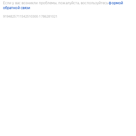
Если у вас возникли проблемы, пожалуйста, воспользуйтесь
формой
обратной связи
9194825711542510300
:
1786281021