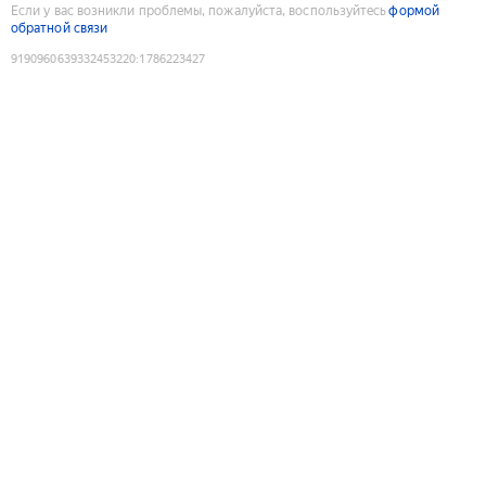
Если у вас возникли проблемы, пожалуйста, воспользуйтесь
формой
обратной связи
9190960639332453220
:
1786223427