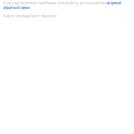
Если у вас возникли проблемы, пожалуйста, воспользуйтесь
формой
обратной связи
9189761352258967478
:
1786205557