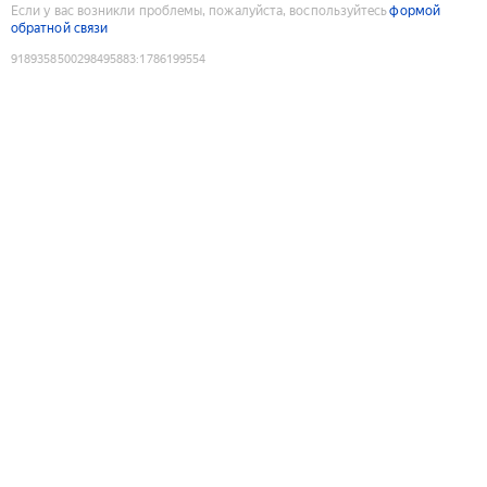
Если у вас возникли проблемы, пожалуйста, воспользуйтесь
формой
обратной связи
9189358500298495883
:
1786199554