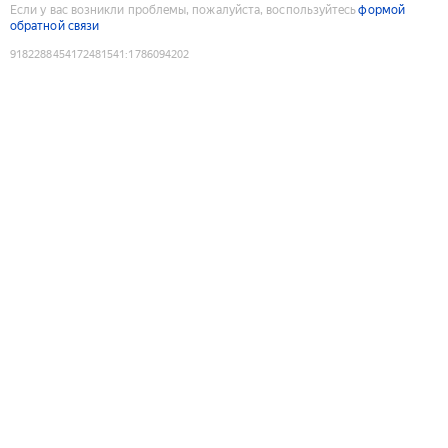
Если у вас возникли проблемы, пожалуйста, воспользуйтесь
формой
обратной связи
9182288454172481541
:
1786094202