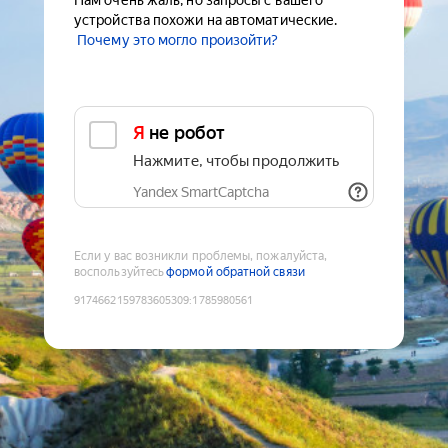
Нам очень жаль, но запросы с вашего
устройства похожи на автоматические.
Почему это могло произойти?
Я не робот
Нажмите, чтобы продолжить
Yandex SmartCaptcha
Если у вас возникли проблемы, пожалуйста,
воспользуйтесь
формой обратной связи
9174662159783605309
:
1785980561