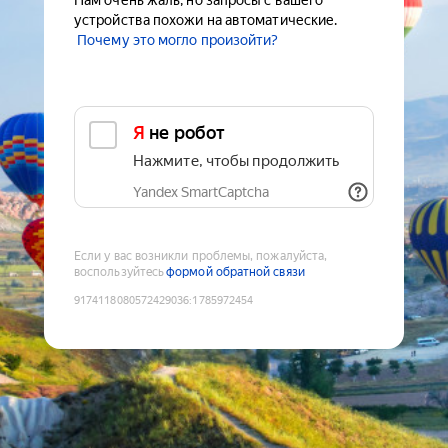
Нам очень жаль, но запросы с вашего
устройства похожи на автоматические.
Почему это могло произойти?
Я не робот
Нажмите, чтобы продолжить
Yandex SmartCaptcha
Если у вас возникли проблемы, пожалуйста,
воспользуйтесь
формой обратной связи
9174118080572429036
:
1785972454