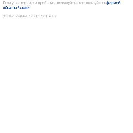
Если у вас возникли проблемы, пожалуйста, воспользуйтесь
формой
обратной связи
9183623274642073121
:
1786114092