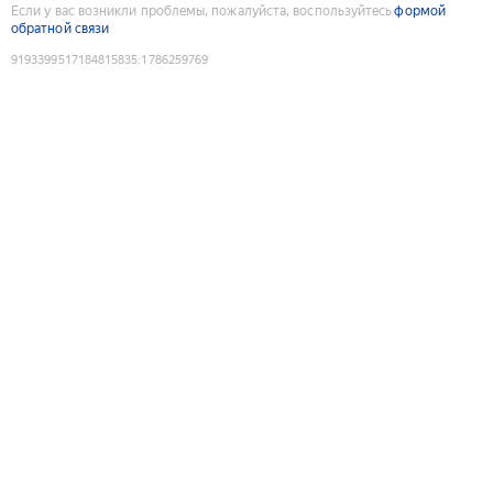
Если у вас возникли проблемы, пожалуйста, воспользуйтесь
формой
обратной связи
9193399517184815835
:
1786259769