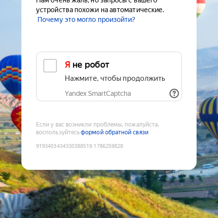
Нам очень жаль, но запросы с вашего
устройства похожи на автоматические.
Почему это могло произойти?
Я не робот
Нажмите, чтобы продолжить
Yandex SmartCaptcha
Если у вас возникли проблемы, пожалуйста,
воспользуйтесь
формой обратной связи
9193403434330388519
:
1786259828