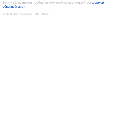
Если у вас возникли проблемы, пожалуйста, воспользуйтесь
формой
обратной связи
9186695136185053023
:
1786159866