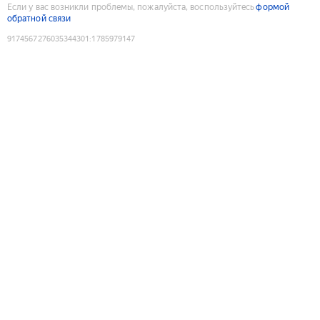
Если у вас возникли проблемы, пожалуйста, воспользуйтесь
формой
обратной связи
9174567276035344301
:
1785979147