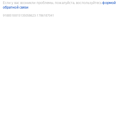
Если у вас возникли проблемы, пожалуйста, воспользуйтесь
формой
обратной связи
9188518815135058623
:
1786187041