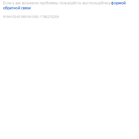
Если у вас возникли проблемы, пожалуйста, воспользуйтесь
формой
обратной связи
9194103451991041092
:
1786270259