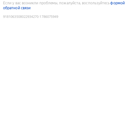
Если у вас возникли проблемы, пожалуйста, воспользуйтесь
формой
обратной связи
9181063508022934270
:
1786075949