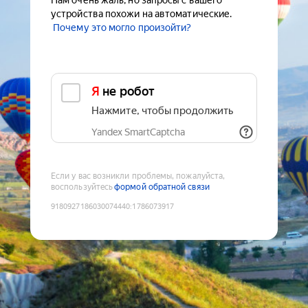
Нам очень жаль, но запросы с вашего
устройства похожи на автоматические.
Почему это могло произойти?
Я не робот
Нажмите, чтобы продолжить
Yandex SmartCaptcha
Если у вас возникли проблемы, пожалуйста,
воспользуйтесь
формой обратной связи
9180927186030074440
:
1786073917