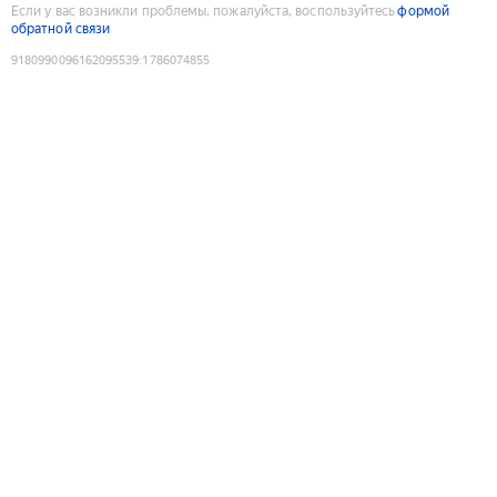
Если у вас возникли проблемы, пожалуйста, воспользуйтесь
формой
обратной связи
9180990096162095539
:
1786074855