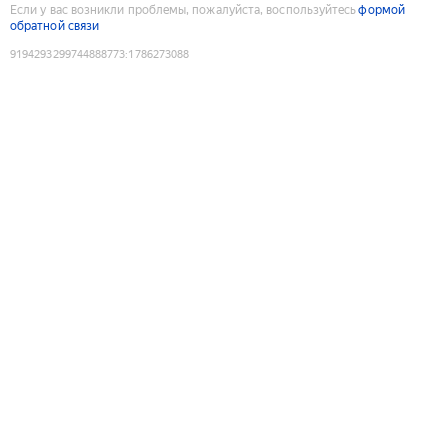
Если у вас возникли проблемы, пожалуйста, воспользуйтесь
формой
обратной связи
9194293299744888773
:
1786273088