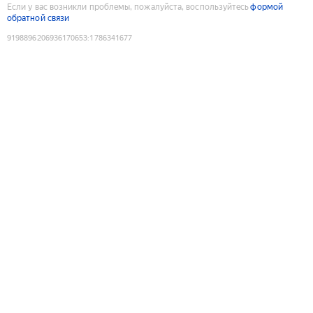
Если у вас возникли проблемы, пожалуйста, воспользуйтесь
формой
обратной связи
9198896206936170653
:
1786341677