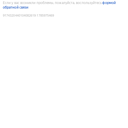
Если у вас возникли проблемы, пожалуйста, воспользуйтесь
формой
обратной связи
9174320440104082619
:
1785975469