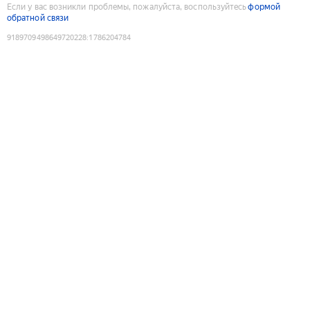
Если у вас возникли проблемы, пожалуйста, воспользуйтесь
формой
обратной связи
9189709498649720228
:
1786204784