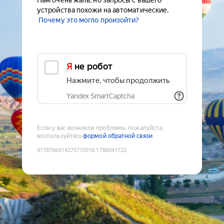
Нам очень жаль, но запросы с вашего
устройства похожи на автоматические.
Почему это могло произойти?
Я не робот
Нажмите, чтобы продолжить
Yandex SmartCaptcha
Если у вас возникли проблемы, пожалуйста,
воспользуйтесь
формой обратной связи
9178766614275710016
:
1786041722