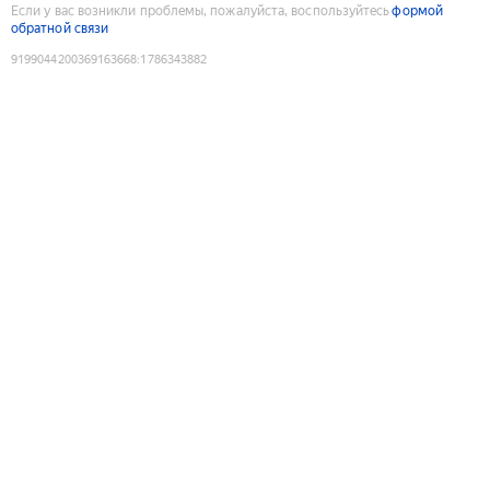
Если у вас возникли проблемы, пожалуйста, воспользуйтесь
формой
обратной связи
9199044200369163668
:
1786343882