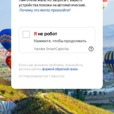
Нам очень жаль, но запросы с вашего
устройства похожи на автоматические.
Почему это могло произойти?
Я не робот
Нажмите, чтобы продолжить
Yandex SmartCaptcha
Если у вас возникли проблемы, пожалуйста,
воспользуйтесь
формой обратной связи
9177398243466567335
:
1786021332