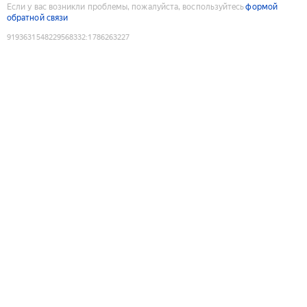
Если у вас возникли проблемы, пожалуйста, воспользуйтесь
формой
обратной связи
9193631548229568332
:
1786263227