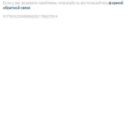
Если у вас возникли проблемы, пожалуйста, воспользуйтесь
формой
обратной связи
9177833255938956026
:
1786027814