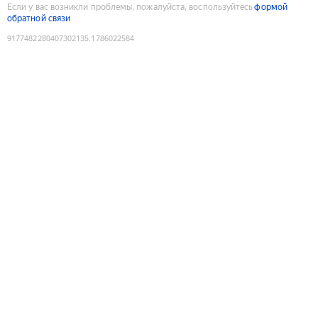
Если у вас возникли проблемы, пожалуйста, воспользуйтесь
формой
обратной связи
9177482280407302135
:
1786022584