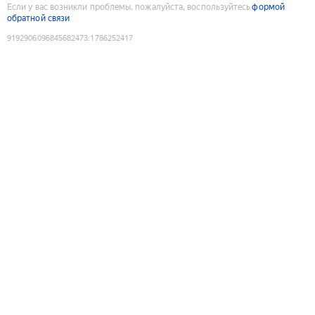
Если у вас возникли проблемы, пожалуйста, воспользуйтесь
формой
обратной связи
9192906096845682473
:
1786252417