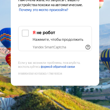
Нам очень жаль, но запросы с вашего
устройства похожи на автоматические.
Почему это могло произойти?
Я не робот
Нажмите, чтобы продолжить
Yandex SmartCaptcha
Если у вас возникли проблемы, пожалуйста,
воспользуйтесь
формой обратной связи
9188954556143158363
:
1786193534