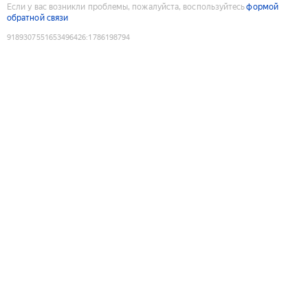
Если у вас возникли проблемы, пожалуйста, воспользуйтесь
формой
обратной связи
9189307551653496426
:
1786198794