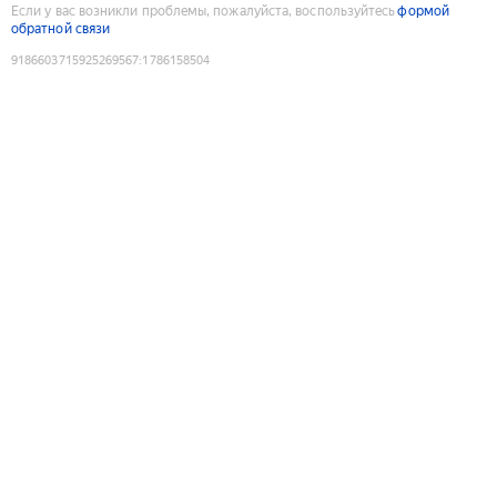
Если у вас возникли проблемы, пожалуйста, воспользуйтесь
формой
обратной связи
9186603715925269567
:
1786158504