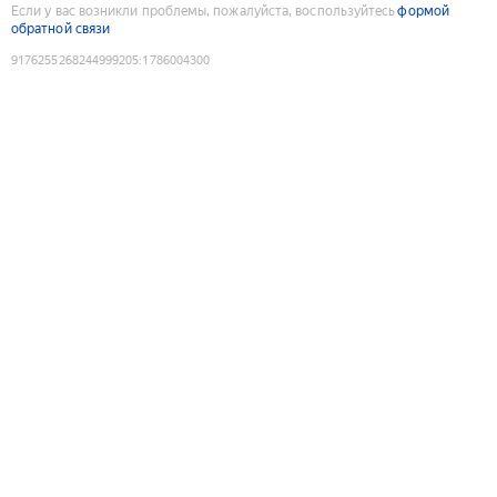
Если у вас возникли проблемы, пожалуйста, воспользуйтесь
формой
обратной связи
9176255268244999205
:
1786004300