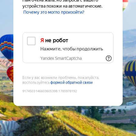
Нам очень жаль, но запросы с вашего
устройства похожи на автоматические.
Почему это могло произойти?
Я не робот
Нажмите, чтобы продолжить
Yandex SmartCaptcha
Если у вас возникли проблемы, пожалуйста,
воспользуйтесь
формой обратной связи
9174503146603605398
:
1785978192