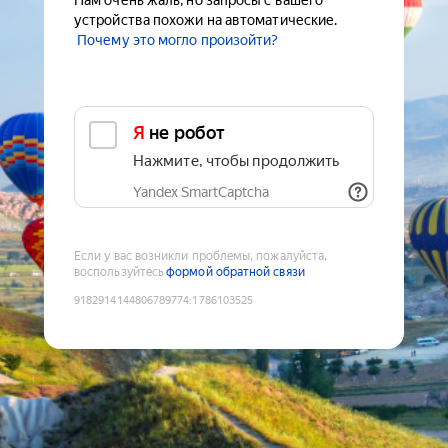
Нам очень жаль, но запросы с вашего
устройства похожи на автоматические.
Почему это могло произойти?
Я не робот
Нажмите, чтобы продолжить
Yandex SmartCaptcha
Если у вас возникли проблемы, пожалуйста,
воспользуйтесь
формой обратной связи
9182914144806789774
:
1786103525