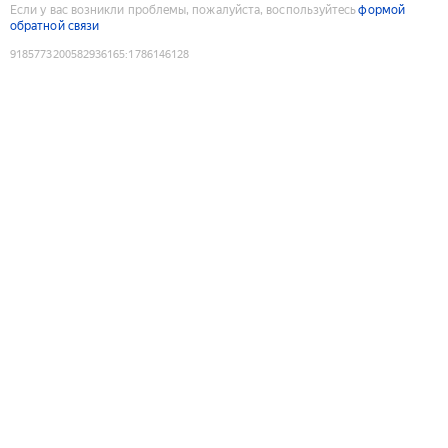
Если у вас возникли проблемы, пожалуйста, воспользуйтесь
формой
обратной связи
9185773200582936165
:
1786146128