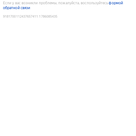
Если у вас возникли проблемы, пожалуйста, воспользуйтесь
формой
обратной связи
9181700112437657411
:
1786085435