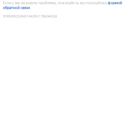
Если у вас возникли проблемы, пожалуйста, воспользуйтесь
формой
обратной связи
9199208332945144259
:
1786346328