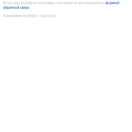
Если у вас возникли проблемы, пожалуйста, воспользуйтесь
формой
обратной связи
9194658698516790302
:
1786278533