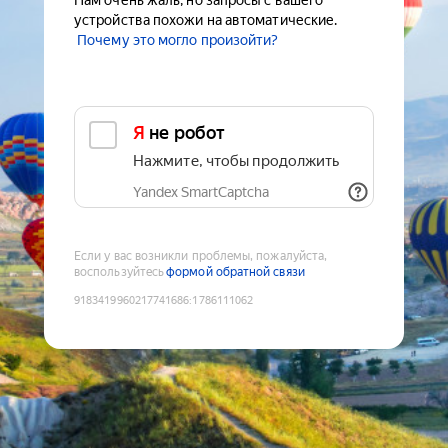
Нам очень жаль, но запросы с вашего
устройства похожи на автоматические.
Почему это могло произойти?
Я не робот
Нажмите, чтобы продолжить
Yandex SmartCaptcha
Если у вас возникли проблемы, пожалуйста,
воспользуйтесь
формой обратной связи
9183419960217741686
:
1786111062