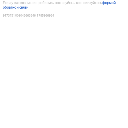
Если у вас возникли проблемы, пожалуйста, воспользуйтесь
формой
обратной связи
9173751009045663346
:
1785966984