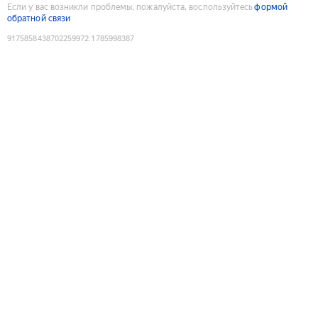
Если у вас возникли проблемы, пожалуйста, воспользуйтесь
формой
обратной связи
9175858438702259972
:
1785998387