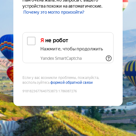
Нам очень жаль, но запросы с вашего
устройства похожи на автоматические.
Почему это могло произойти?
Я не робот
Нажмите, чтобы продолжить
Yandex SmartCaptcha
Если у вас возникли проблемы, пожалуйста,
воспользуйтесь
формой обратной связи
9181823677640753873
:
1786087276