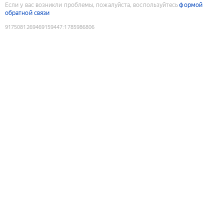
Если у вас возникли проблемы, пожалуйста, воспользуйтесь
формой
обратной связи
9175081269469159447
:
1785986806