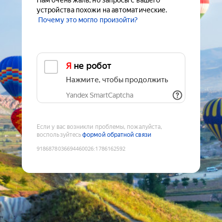
Нам очень жаль, но запросы с вашего
устройства похожи на автоматические.
Почему это могло произойти?
Я не робот
Нажмите, чтобы продолжить
Yandex SmartCaptcha
Если у вас возникли проблемы, пожалуйста,
воспользуйтесь
формой обратной связи
9186878036694460026
:
1786162592