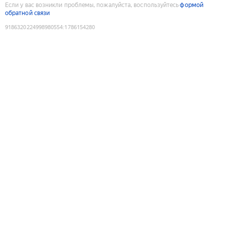
Если у вас возникли проблемы, пожалуйста, воспользуйтесь
формой
обратной связи
9186320224998980554
:
1786154280