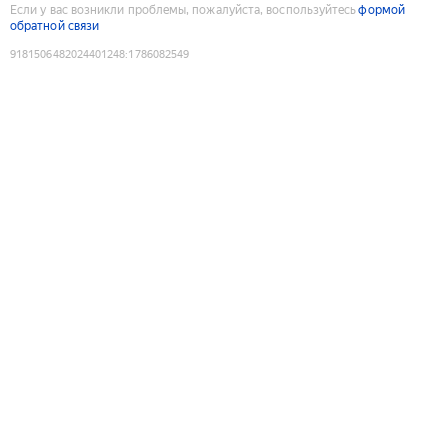
Если у вас возникли проблемы, пожалуйста, воспользуйтесь
формой
обратной связи
9181506482024401248
:
1786082549